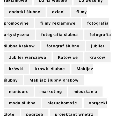
reklamowe
DJ na wesele
DJ weselny
dodatki ślubne
dzieci
filmy
promocyjne
filmy reklamowe
fotografia
artystyczna
fotografia ślubna
fotografia
ślubna krakow
fotograf ślubny
jubiler
Jubiler warszawa
Katowice
kraków
krówki
krówki ślubne
Makijaż
ślubny
Makijaż ślubny Kraków
manicure
marketing
mieszkania
moda ślubna
nieruchomość
obrączki
złote
pogrzeb
projektant wnętrz