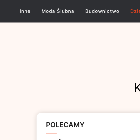
Skip
to
Inne
Moda Ślubna
Budownictwo
Dzi
content
K
POLECAMY