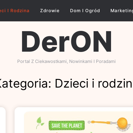
eci I Rodzina
Zdrowie
Dom I Ogród
Marketin
DerON
Portal Z Ciekawostkami, Nowinkami I Poradami
ategoria:
Dzieci i rodzi