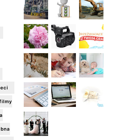
ieci
filmy
ia
ubna