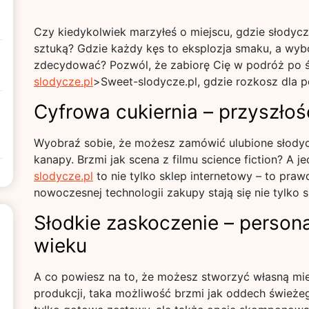
Czy kiedykolwiek marzyłeś o miejscu, gdzie słodycz
sztuką? Gdzie każdy kęs to eksplozja smaku, a wybór
zdecydować? Pozwól, że zabiorę Cię w podróż po ś
slodycze.pl
>Sweet-slodycze.pl, gdzie rozkosz dla 
Cyfrowa cukiernia – przyszłość
Wyobraź sobie, że możesz zamówić ulubione słodycz
kanapy. Brzmi jak scena z filmu science fiction? A 
slodycze.pl
to nie tylko sklep internetowy – to praw
nowoczesnej technologii zakupy stają się nie tylko s
Słodkie zaskoczenie – persona
wieku
A co powiesz na to, że możesz stworzyć własną m
produkcji, taka możliwość brzmi jak oddech świeże