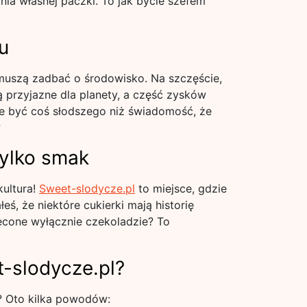
ia własnej paczki. To jak bycie szefem
u
muszą zadbać o środowisko. Na szczęście,
ą przyjazne dla planety, a część zysków
e być coś słodszego niż świadomość, że
?
tylko smak
kultura!
Sweet-slodycze.pl
to miejsce, gdzie
ś, że niektóre cukierki mają historię
więcone wyłącznie czekoladzie? To
-slodycze.pl?
p? Oto kilka powodów: