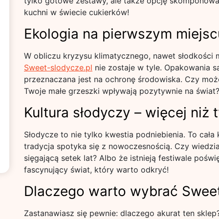
tylko gotowe zestawy, ale także opcję skomponowan
kuchni w świecie cukierków!
Ekologia na pierwszym miejsc
W obliczu kryzysu klimatycznego, nawet słodkości 
Sweet-slodycze.pl
nie zostaje w tyle. Opakowania s
przeznaczana jest na ochronę środowiska. Czy moż
Twoje małe grzeszki wpływają pozytywnie na świat
Kultura słodyczy – więcej niż 
Słodycze to nie tylko kwestia podniebienia. To cała 
tradycja spotyka się z nowoczesnością. Czy wiedziałe
sięgającą setek lat? Albo że istnieją festiwale poś
fascynujący świat, który warto odkryć!
Dlaczego warto wybrać Sweet
Zastanawiasz się pewnie: dlaczego akurat ten skle