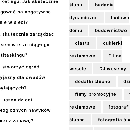
rketingu: Jak skutecznie
ślubu
badania
agować na negatywne
dynamiczne
budowa
nie w sieci?
domu
budownictwo
k skutecznie zarządzać
ciasta
cukierki
asem w erze ciągłego
titaskingu?
reklamowe
DJ na
k stworzyć ogród
wesele
DJ weselny
zyjazny dla owadów
dodatki ślubne
dz
pylających?
filmy promocyjne
 uczyć dzieci
reklamowe
fotograf
ologicznych nawyków
ślubna
fotografia śl
przez zabawę?