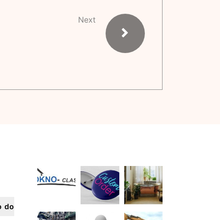
Next
o do