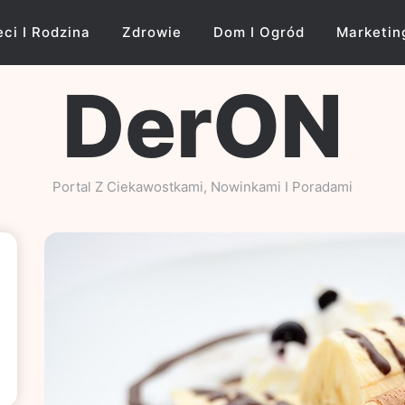
eci I Rodzina
Zdrowie
Dom I Ogród
Marketin
DerON
Portal Z Ciekawostkami, Nowinkami I Poradami