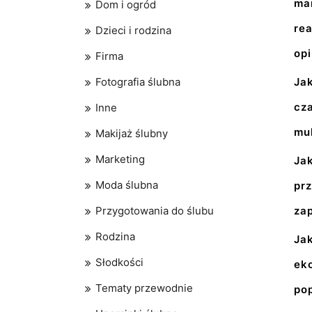
ma
Dom i ogród
re
Dzieci i rodzina
opi
Firma
Fotografia ślubna
Ja
cz
Inne
mul
Makijaż ślubny
Marketing
Ja
Moda ślubna
pr
Przygotowania do ślubu
za
Rodzina
Jak
Słodkości
ek
Tematy przewodnie
po