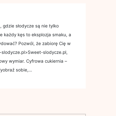
 gdzie słodycze są nie tylko
e każdy kęs to eksplozja smaku, a
cydować? Pozwól, że zabiorę Cię w
-slodycze.pl>Sweet-slodycze.pl,
owy wymiar. Cyfrowa cukiernia –
 Wyobraź sobie,…