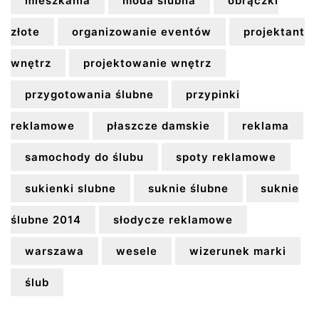
mieszkania
moda ślubna
obrączki
złote
organizowanie eventów
projektant
wnętrz
projektowanie wnętrz
przygotowania ślubne
przypinki
reklamowe
płaszcze damskie
reklama
samochody do ślubu
spoty reklamowe
sukienki slubne
suknie ślubne
suknie
ślubne 2014
słodycze reklamowe
warszawa
wesele
wizerunek marki
ślub