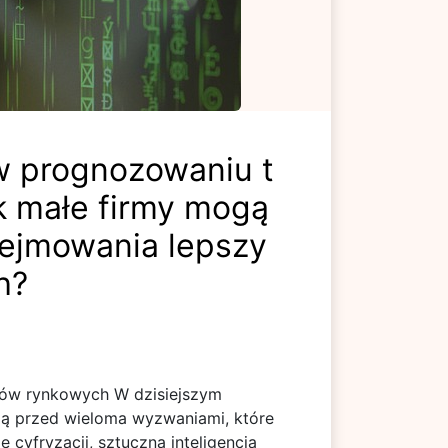
 w prognozowaniu t
k małe firmy mogą
dejmowania lepszy
h?
dów rynkowych W dzisiejszym
ją przed wieloma wyzwaniami, które
cyfryzacji, sztuczna inteligencja