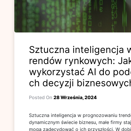
Sztuczna inteligencja
rendów rynkowych: Ja
wykorzystać AI do po
ch decyzji biznesowyc
Posted On
28 Września, 2024
Sztuczna inteligencja w prognozowaniu tren
dynamicznym świecie biznesu, małe firmy sta
mogą zadecydować o ich przyszłości. W dobie 