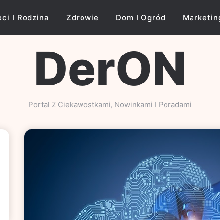
eci I Rodzina
Zdrowie
Dom I Ogród
Marketin
DerON
Portal Z Ciekawostkami, Nowinkami I Poradami