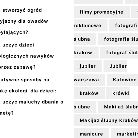
k stworzyć ogród
filmy promocyjne
zyjazny dla owadów
reklamowe
fotograf
pylających?
ślubna
fotografia śl
 uczyć dzieci
krakow
fotograf ślu
ologicznych nawyków
jubiler
Jubiler
przez zabawę?
eatywne sposoby na
warszawa
Katowice
kę ekologii dla dzieci:
kraków
krówki
k uczyć maluchy dbania o
ślubne
Makijaż ślub
anetę?
Makijaż ślubny Krakó
manicure
marketi