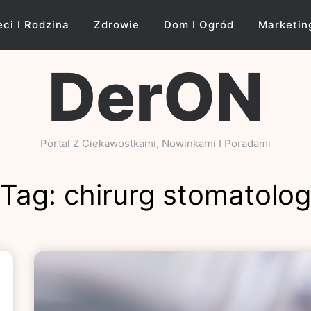
eci I Rodzina
Zdrowie
Dom I Ogród
Marketin
DerON
Portal Z Ciekawostkami, Nowinkami I Poradami
Tag:
chirurg stomatolog