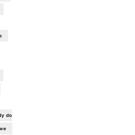
e
dy do
owe