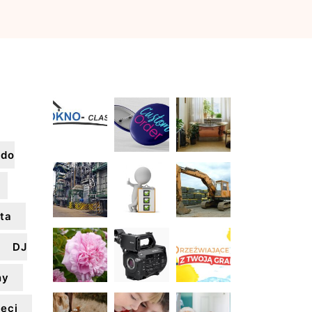
 do
ta
DJ
ny
ieci