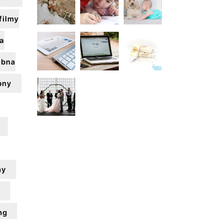
filmy
ia
ubna
bny
ny
w
ng