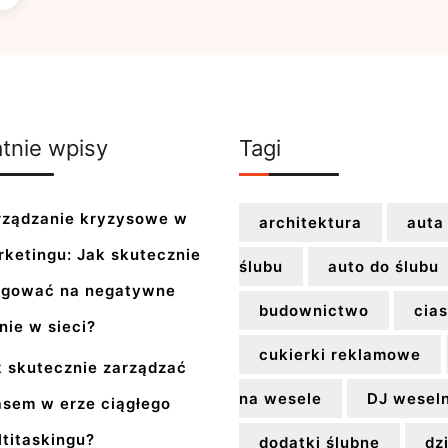
tnie wpisy
Tagi
rządzanie kryzysowe w
architektura
auta
rketingu: Jak skutecznie
ślubu
auto do ślubu
agować na negatywne
budownictwo
cias
nie w sieci?
cukierki reklamowe
k skutecznie zarządzać
na wesele
DJ wesel
asem w erze ciągłego
titaskingu?
dodatki ślubne
dz