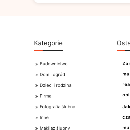
Kategorie
Osta
Za
Budownictwo
ma
Dom i ogród
re
Dzieci i rodzina
opi
Firma
Fotografia ślubna
Ja
cz
Inne
mul
Makijaż ślubny