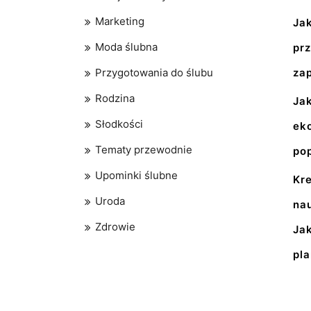
Marketing
Ja
Moda ślubna
pr
Przygotowania do ślubu
za
Rodzina
Jak
Słodkości
ek
Tematy przewodnie
po
Upominki ślubne
Kr
Uroda
nau
Zdrowie
Ja
pl